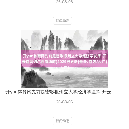
26-08-06
新闻动态
开yun体育网先前是密歇根州立大学经济学发挥-开云官网切尔西赞助商(2025已更新(最新/官方/入口)
26-08-06
新闻动态