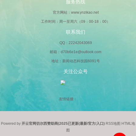
服务热线
官方网站：www.ynzikao.net
工作时间：周一至周六（09：00-18：00）
联系我们
QQ：22242043069
邮箱：d70b6e1e@outlook.com
地址：新闻动态科技园6091号
关注公众号
友情链接：
Powered by
开云官网切尔西赞助商(2025已更新(最新/官方/入口)
RSS地图
HTML地
图