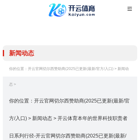
新闻动态
你的位置：
开云官网切尔西赞助商(2025已更新(最新/官方/入口)
>
新闻动
态
>
你的位置：
开云官网切尔西赞助商(2025已更新(最新/官
方/入口)
>
新闻动态
> 开云体育本年的世界科技职责者
日系列行径-开云官网切尔西赞助商(2025已更新(最新/